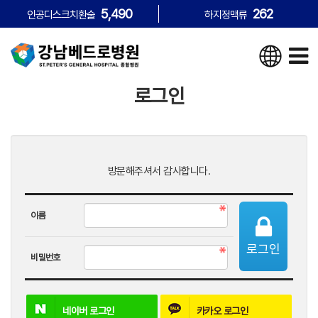
5,490
262
인공디스크치환술
하지정맥류
로그인
방문해주셔서 감사합니다.
이름
로그인
비밀번호
네이버
로그인
카카오
로그인