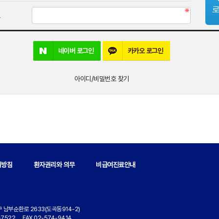
네이버
로그인
카카오
로그인
아이디/비밀번호 찾기
리방침
환자권리와 의무
비급여진료안내
 남부순환로 2633(도곡동914-2)
7522 FAX 02-574-9414