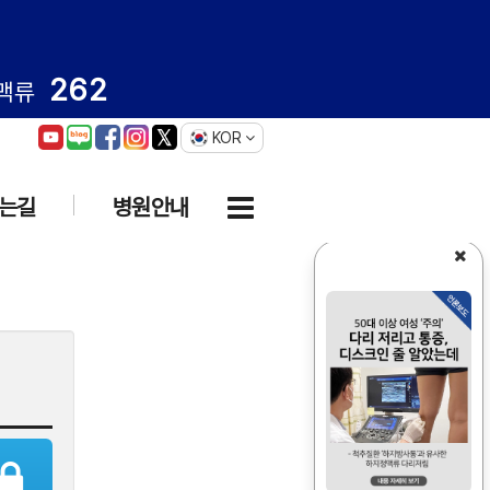
262
맥류
KOR
는길
병원안내