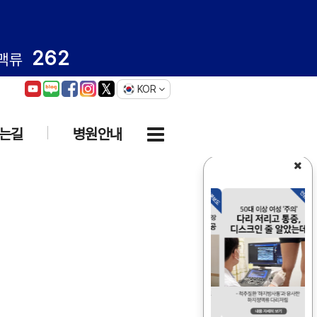
262
맥류
KOR
는길
병원안내