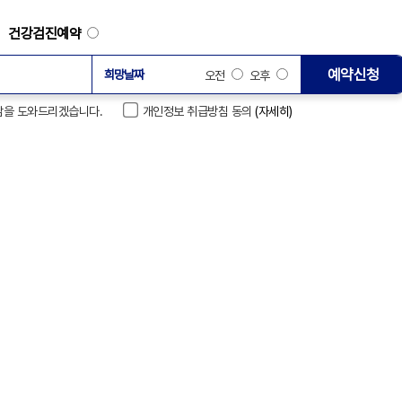
건강검진예약
예약신청
오전
오후
 상담을 도와드리겠습니다.
개인정보 취급방침 동의
(자세히)
강남베드로병원 소식
0
언론보도
채용
폭염 속 60~…
게시물이
- [스포츠조선]
폭염 앞에 무너…
- [뉴스1]
약물부터 수술까…
- [데일리메디]