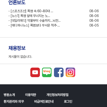
언론보도
- [스포츠조선]
폭염 속 60~80대 …
08-06
- [뉴스1]
폭염 앞에 무너지는 노…
08-06
- [데일리메디]
약물부터 수술까지…뇌전…
08-06
- [메디파나뉴스]
폭염보다 무서운 척추·…
08-05
채용정보
게시물이 없습니다.
병원소개
이용약관
개인정보처리방침
환자권리와 의무
비급여진료안내
로그인