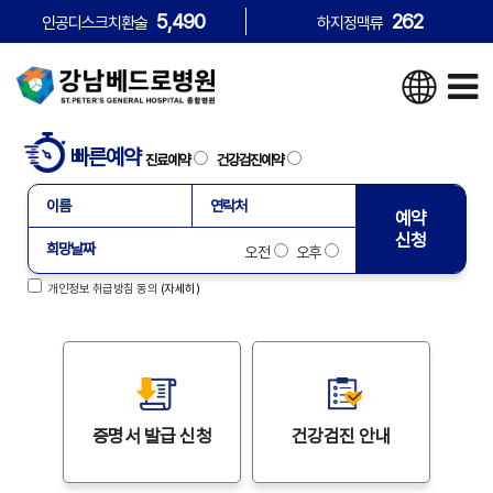
5,490
262
인공디스크치환술
하지정맥류
빠른예약
진료예약
건강검진예약
예약
신청
오전
오후
개인정보 취급방침 동의
(자세히)
증명서
발급 신청
건강검진
안내