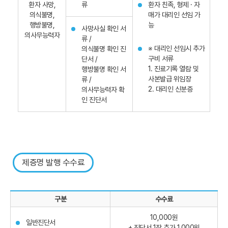
환자 사망,
류
환자 친족, 형제 · 자
의식불명,
매가 대리인 선임 가
행방불명,
능
사망사실 확인 서
의사무능력자
류 /
※ 대리인 선임시 추가
의식불명 확인 진
구비 서류
단서 /
1. 진료기록 열람 및
행방불명 확인 서
사본발급 위임장
류 /
2. 대리인 신분증
의사무능력자 확
인 진단서
제증명 발행 수수료
구분
수수료
10,000원
일반진단서
+ 진단서 1장 추가 1,000원