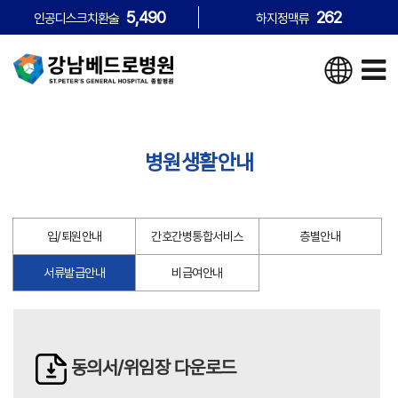
5,490
262
인공디스크치환술
하지정맥류
병원생활안내
입/퇴원안내
간호간병통합서비스
층별안내
서류발급안내
비급여안내
동의서/위임장
다운로드