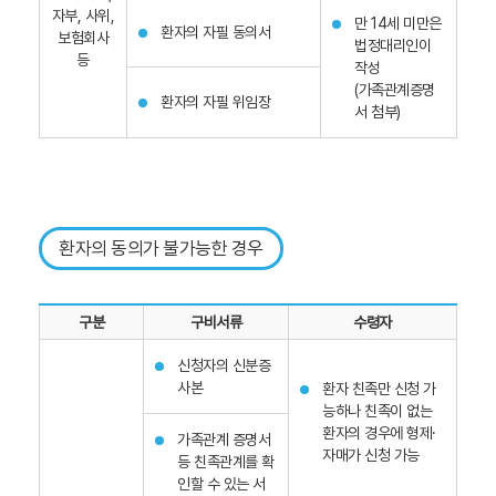
자부, 사위,
만 14세 미만은
환자의 자필 동의서
보험회사
법정대리인이
등
작성
(가족관계증명
환자의 자필 위임장
서 첨부)
환자의 동의가 불가능한 경우
구분
구비서류
수령자
신청자의 신분증
사본
환자 친족만 신청 가
능하나 친족이 없는
환자의 경우에 형제·
가족관계 증명서
자매가 신청 가능
등 친족관계를 확
인할 수 있는 서