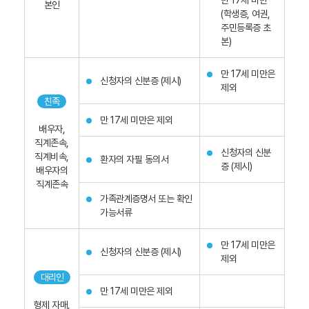
만 17세 미만
본인
(학생증, 여권,
주민등록증 초
본)
만 17세 미만은
신청자의 신분증 (제시)
제외
친족
만 17세 미만은 제외
배우자,
직계존속,
신청자의 신분
직계비속,
환자의 자필 동의서
증 (제시)
배우자의
직계존속
가족관계증명서 또는 확인
가능서류
만 17세 미만은
신청자의 신분증 (제시)
제외
대리인
만 17세 미만은 제외
형제 자매,