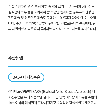
수술은 환자의 연령, 악성여부, 종양의 크기, 주위 조직의 침범 정도,
원격전이 유무 등을 고려하여 한쪽 엽만 절제하는 경우부터 갑상선
전절제술 및 림프절 절제술도 포함하는 경우까지 다양하게 이루어집
니다. 수술 이후 재발을 낮추기 위해 갑상선호르몬제를 복용하며, 일
부 재발위험이 높은 환자들에서는 방사성 요오드 치료를 추가합니다.
수술방법
BABA 내시경수술
강남베드로병원의 BABA (Bilateral Axillo-Breast Approach) 내
시경수술은 목에 직접적인 절개가 아닌 양쪽 겨드랑이와 유륜 주변의
1cm 이하의 미세절개 후 내시경기구를 삽입해 갑상선암을 제거합니