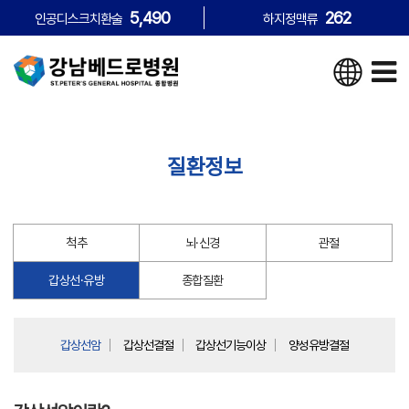
5,490
262
인공디스크치환술
하지정맥류
질환정보
척추
뇌·신경
관절
갑상선·유방
종합질환
갑상선암
갑상선결절
갑상선기능이상
양성유방결절