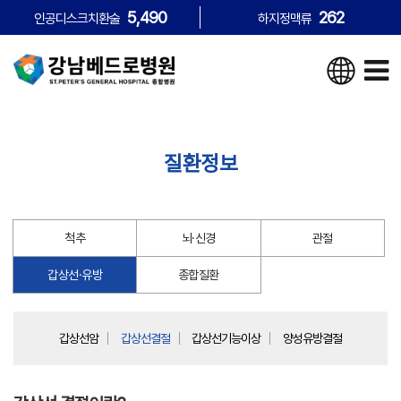
5,490
262
인공디스크치환술
하지정맥류
질환정보
척추
뇌·신경
관절
갑상선·유방
종합질환
갑상선암
갑상선결절
갑상선기능이상
양성유방결절