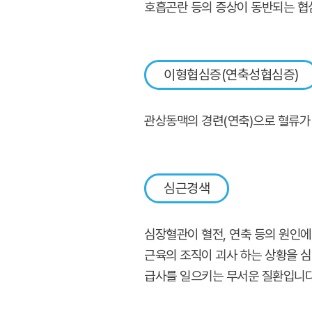
호흡곤란 등의 증상이 동반되는 협
이형협심증(연축성협심증)
관상동맥의 경련(연축)으로 혈류가
심근경색
심장혈관이 혈전, 연축 등의 원인에
근육의 조직이 괴사 하는 상황을 
급사를 일으키는 무서운 질환입니다