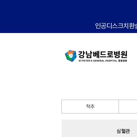
인공디스크치환
척추
심혈관