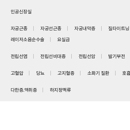
인공신장실
자궁근종
자궁선근종
자궁내막증
질타이트닝 
레이저소음순수술
요실금
전립선염
전립선비대증
전립선암
발기부전
고혈압
당뇨
고지혈증
소화기 질환
호흡
다한증.액취증
하지정맥류