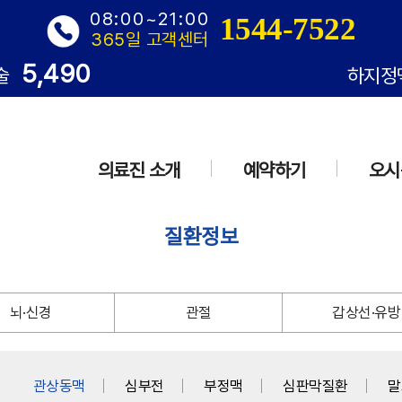
08:00~21:00
1544-7522
365일 고객센터
5,490
술
하지정
의료진 소개
예약하기
오시
질환정보
뇌·신경
관절
갑상선·유방
관상동맥
심부전
부정맥
심판막질환
말