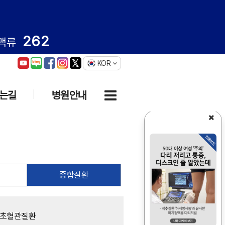
262
맥류
KOR
는길
병원안내
종합질환
초혈관질환