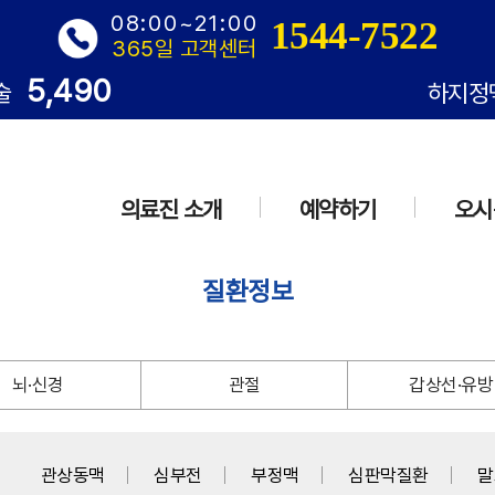
08:00~21:00
1544-7522
365일 고객센터
5,490
술
하지정
의료진 소개
예약하기
오시
질환정보
뇌·신경
관절
갑상선·유방
관상동맥
심부전
부정맥
심판막질환
말