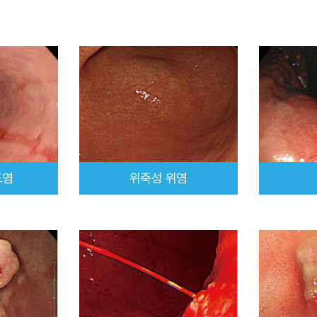
도염
위축성 위염