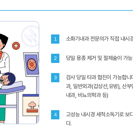
소화기내과 전문의가 직접 내시경
1
당일 용종 제거 및 절제술이 가능
2
검사 당일 타과 협진이 가능합니다
3
과, 일반외과(갑상선,유방), 산부
내과, 비뇨의학과 등)
고성능 내시경 세척소독기로 보
4
다.