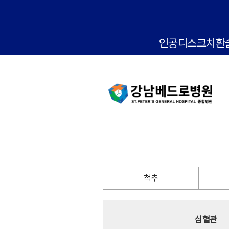
인공디스크치환
척추
심혈관