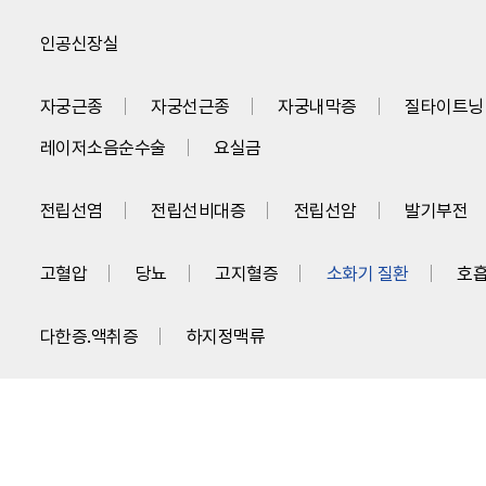
인공신장실
자궁근종
자궁선근종
자궁내막증
질타이트닝 
레이저소음순수술
요실금
전립선염
전립선비대증
전립선암
발기부전
고혈압
당뇨
고지혈증
소화기 질환
호흡
다한증.액취증
하지정맥류