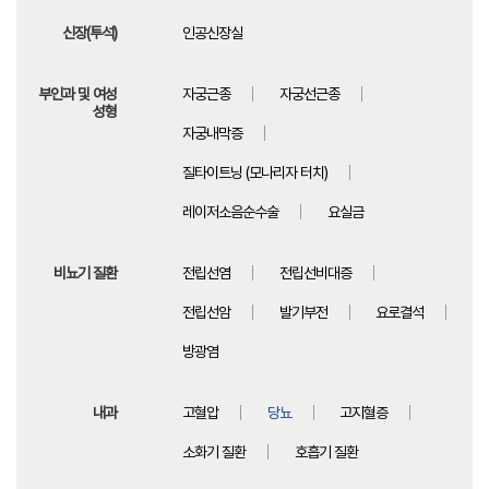
신장(투석)
인공신장실
부인과 및 여성
자궁근종
자궁선근종
성형
자궁내막증
질타이트닝 (모나리자 터치)
레이저소음순수술
요실금
비뇨기 질환
전립선염
전립선비대증
전립선암
발기부전
요로결석
방광염
내과
고혈압
당뇨
고지혈증
소화기 질환
호흡기 질환