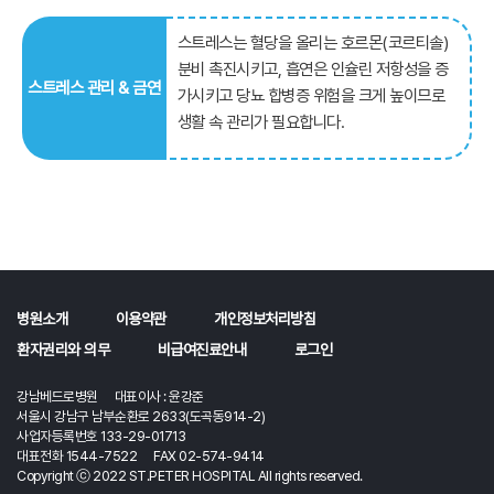
스트레스는 혈당을 올리는 호르몬(코르티솔)
분비 촉진시키고, 흡연은 인슐린 저항성을 증
스트레스 관리 & 금연
가시키고 당뇨 합병증 위험을 크게 높이므로
생활 속 관리가 필요합니다.
병원소개
이용약관
개인정보처리방침
환자권리와 의무
비급여진료안내
로그인
강남베드로병원 대표이사 : 윤강준
서울시 강남구 남부순환로 2633(도곡동914-2)
사업자등록번호 133-29-01713
대표전화 1544-7522 FAX 02-574-9414
Copyright ⓒ 2022 ST.PETER HOSPITAL All rights reserved.