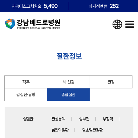
5,490
262
인공디스크치환술
하지정맥류
질환정보
척추
뇌·신경
관절
갑상선·유방
종합질환
심혈관
관상동맥
심부전
부정맥
심판막질환
말초혈관질환