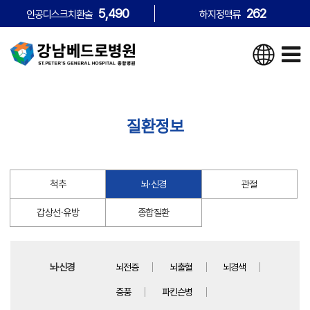
5,490
262
인공디스크치환술
하지정맥류
질환정보
척추
뇌·신경
관절
갑상선·유방
종합질환
뇌·신경
뇌전증
뇌출혈
뇌경색
중풍
파킨슨병