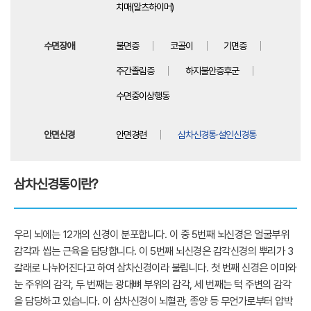
치매(알츠하이머)
수면장애
불면증
코골이
기면증
주간졸림증
하지불안증후군
수면중이상행동
안면신경
안면경련
삼차신경통·설인신경통
삼차신경통이란?
우리 뇌에는 12개의 신경이 분포합니다. 이 중 5번째 뇌신경은 얼굴부위
감각과 씹는 근육을 담당합니다. 이 5번째 뇌신경은 감각신경의 뿌리가 3
갈래로 나뉘어진다고 하여 삼차신경이라 불립니다. 첫 번째 신경은 이마와
눈 주위의 감각, 두 번째는 광대뼈 부위의 감각, 세 번째는 턱 주변의 감각
을 담당하고 있습니다. 이 삼차신경이 뇌혈관, 종양 등 무언가로부터 압박